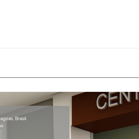
goas, Brasil
ão