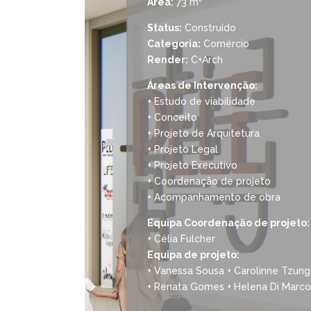
Área:
73 m²
Status:
Construído
Categoria:
Comércio
Render:
C+Arch
Áreas de Intervenção:
+ Estudo de viabilidade
+ Conceito
+ Projeto de Arquitetura
+ Projeto Legal
+ Projeto Executivo
+ Coordenação de projeto
+ Acompanhamento de obra
Equipa Coordenação de projeto:
+ Célia Fulcher
Equipa de projeto:
+ Vanessa Sousa + Carolinne Tzung 
+ Renata Gomes + Helena Di Marco