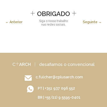
+
+
OBRIGADO
Siga o nosso trabalho
← Anterior
Seguinte →
nas redes sociais.
+
C
ARCH
|
desafiamos o convencional
c.fulcher@cplusarch.com
+351 937 096 552
PT |
+55 (11) 9 5595-0401
BR |