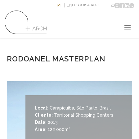
PT
EN
RODOANEL MASTERPLAN
Local:
Carapicuíba, São Paulo, Brasil
Cliente:
Territorial Shopping Centers
Data:
2013
Área:
122 000m²