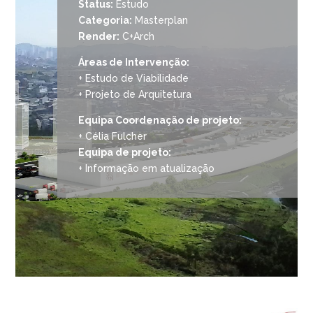
Status:
Estudo
Categoria:
Masterplan
Render:
C+Arch
Áreas de Intervenção:
+ Estudo de Viabilidade
+ Projeto de Arquitetura
Equipa Coordenação de projeto:
+ Célia Fulcher
Equipa de projeto:
+ Informação em atualização