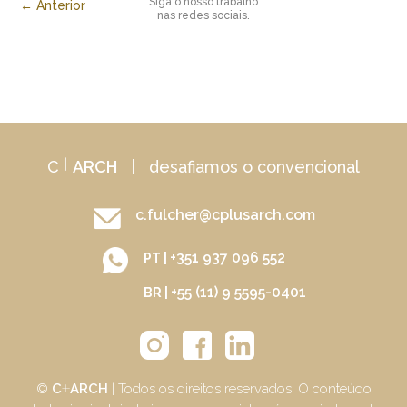
Siga o nosso trabalho
← Anterior
nas redes sociais.
+
C
ARCH
|
desafiamos o convencional
c.fulcher@cplusarch.com
+351 937 096 552
PT |
+55 (11) 9 5595-0401
BR |
+
©
C
ARCH
| Todos os direitos reservados. O conteúdo