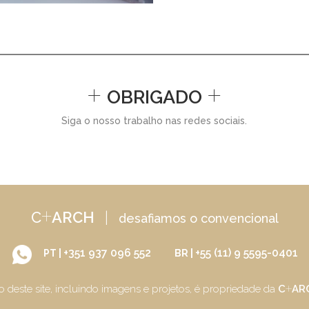
+
+
OBRIGADO
Siga o nosso trabalho nas redes sociais.
+
C
ARCH
|
desafiamos o convencional
+351 937 096 552
+55 (11) 9 5595-0401
PT |
BR |
+
o deste site, incluindo imagens e projetos, é propriedade da
C
AR